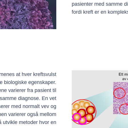
pasienter med samme dia
fordi kreft er en komple
enes at hver kreftsvulst
ke biologiske egenskaper.
e varierer fra pasient til
r samme diagnose. En vet
serer med normalt vev og
en varierer også mellom
 å utvikle metoder hvor en