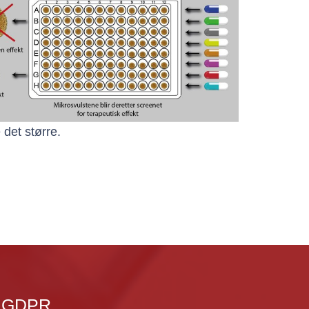
e det større.
GDPR