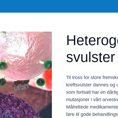
Hetero
svulster
Til tross for store fremsk
kreftsvulster dannes og ut
som fortsatt har en dårl
mutasjoner i vårt arvesto
Målrettede medikamenter
føre til gode behandlings