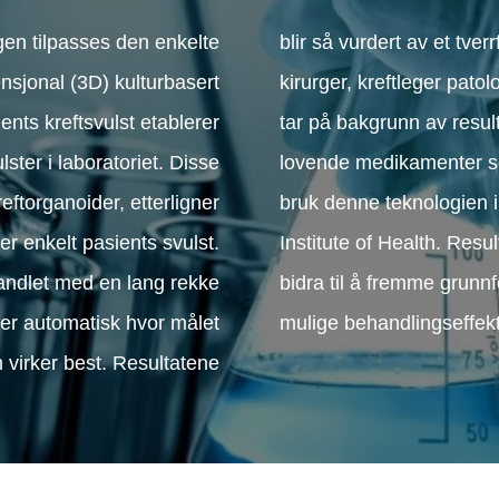
gen tilpasses den enkelte
blir så vurdert av et tver
ensjonal (3D) kulturbasert
kirurger, kreftleger pato
ents kreftsvulst etablerer
tar på bakgrunn av resul
ter i laboratoriet. Disse
lovende medikamenter som
eftorganoider, etterligner
bruk denne teknologien
er enkelt pasients svulst.
Institute of Health. Res
handlet med en lang rekke
bidra til å fremme grunnf
er automatisk hvor målet
mulige behandlingseffekt
 virker best. Resultatene