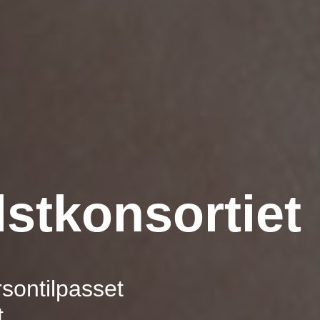
stkonsortiet
rsontilpasset
t